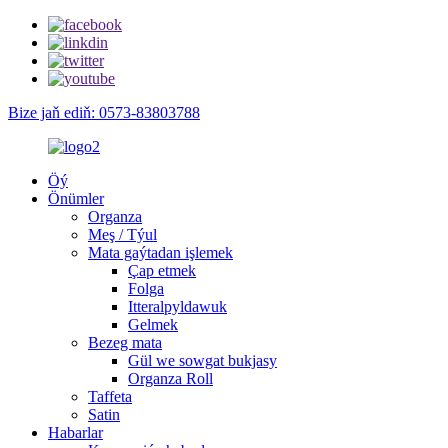
Bize jaň ediň: 0573-83803788
Öý
Önümler
Organza
Meş / Týul
Mata gaýtadan işlemek
Çap etmek
Folga
Itteralpyldawuk
Gelmek
Bezeg mata
Gül we sowgat bukjasy
Organza Roll
Taffeta
Satin
Habarlar