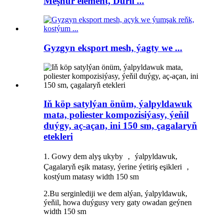
Meşhur element, Dürli ...
Gyzgyn eksport mesh, ýagty we ...
Iň köp satylýan önüm, ýalpyldawuk
mata, poliester kompozisiýasy, ýeňil
duýgy, aç-açan, ini 150 sm, çagalaryň
etekleri
1. Gowy dem alyş ukyby ， ýalpyldawuk,
Çagalaryň eşik matasy, ýerine ýetiriş eşikleri ，
kostýum matasy width 150 sm
2.Bu serginlediji we dem alýan, ýalpyldawuk,
ýeňil, howa duýgusy very gaty owadan geýnen
width 150 sm