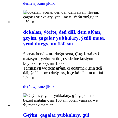
derňew
jikme-jiklik
dokalan, ýörite, deň däl, dem alýan,
geýim, çagalar yubkalary, ýeňil mata,
ýeňil duýgy, ini 150 sm
Seersucker dokma duýgusyna, Çagalaryň eşik
matasyna, ýerine ýetiriş eşiklerine kostýum
köýnek matasy, ini 150 sm
Tämizleýji we dem alýan, el degirmek üçin deň
däl, ýeňil, howa duýgusy, Inçe köpükli mata, ini
150 sm
derňew
jikme-jiklik
Geýim, çagalar yubkalary, gül