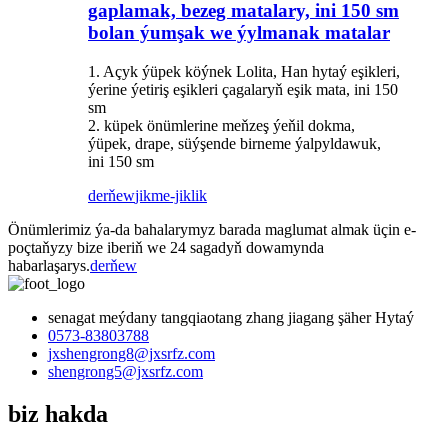
gaplamak, bezeg matalary, ini 150 sm
bolan ýumşak we ýylmanak matalar
1. Açyk ýüpek köýnek Lolita, Han hytaý eşikleri,
ýerine ýetiriş eşikleri çagalaryň eşik mata, ini 150
sm
2. küpek önümlerine meňzeş ýeňil dokma,
ýüpek, drape, süýşende birneme ýalpyldawuk,
ini 150 sm
derňew
jikme-jiklik
Önümlerimiz ýa-da bahalarymyz barada maglumat almak üçin e-
poçtaňyzy bize iberiň we 24 sagadyň dowamynda
habarlaşarys.
derňew
senagat meýdany tangqiaotang zhang jiagang şäher Hytaý
0573-83803788
jxshengrong8@jxsrfz.com
shengrong5@jxsrfz.com
biz hakda