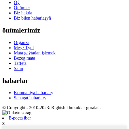
Öý
Önümler
Biz hakda
Biz bilen habarlaşyň
önümlerimiz
Organza
Meş / Týul
Mata gaýtadan işlemek
Bezeg mata
Taffeta
Satin
habarlar
Kompaniýa habarlary
Senagat habarlary
© Copyright - 2010-2023: Rightshli hukuklar goralan.
E-poçta iber
x