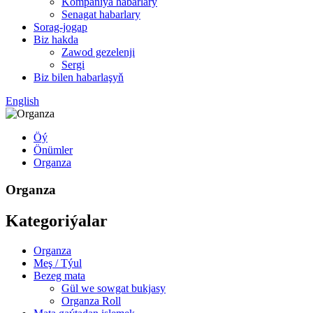
Kompaniýa habarlary
Senagat habarlary
Sorag-jogap
Biz hakda
Zawod gezelenji
Sergi
Biz bilen habarlaşyň
English
Öý
Önümler
Organza
Organza
Kategoriýalar
Organza
Meş / Týul
Bezeg mata
Gül we sowgat bukjasy
Organza Roll