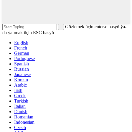
Gözlemek üçin enter-e basyň ýa-
da ýapmak üçin ESC basyň
English
French
German
Portuguese
Spanish
Russian
Japanese
Korean
Arabic
Irish
Greek
Turkish
Italian
Danish
Romanian
Indonesian
Czech