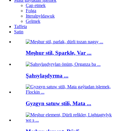
Mata gaýtadan işlemek
Çap etmek
Folga
Itteralpyldawuk
Gelmek
Taffeta
Satin
Meşhur stil, Sparkle, Var ...
Şahsylaşdyrma ...
Gyzgyn satuw stili, Mata ...